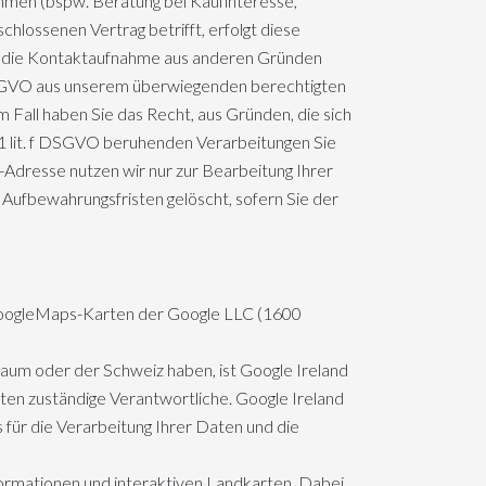
men (bspw. Beratung bei Kaufinteresse,
chlossenen Vertrag betrifft, erfolgt diese
lgt die Kontaktaufnahme aus anderen Gründen
f DSGVO aus unserem überwiegenden berechtigten
 Fall haben Sie das Recht, aus Gründen, die sich
. 1 lit. f DSGVO beruhenden Verarbeitungen Sie
Adresse nutzen wir nur zur Bearbeitung Ihrer
Aufbewahrungsfristen gelöscht, sofern Sie der
GoogleMaps-Karten der Google LLC (1600
aum oder der Schweiz haben, ist Google Ireland
aten zuständige Verantwortliche. Google Ireland
ür die Verarbeitung Ihrer Daten und die
formationen und interaktiven Landkarten. Dabei