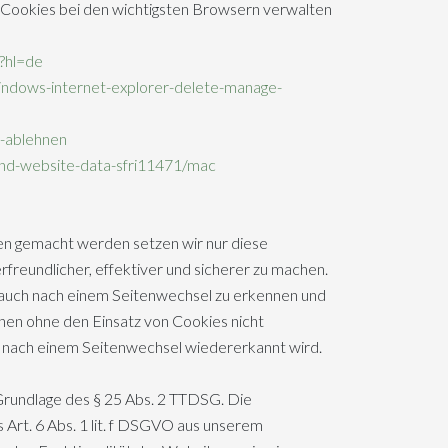
e Cookies bei den wichtigsten Browsern verwalten
?hl=de
indows-internet-explorer-delete-manage-
d-ablehnen
and-website-data-sfri11471/mac
en gemacht werden setzen wir nur diese
reundlicher, effektiver und sicherer zu machen.
auch nach einem Seitenwechsel zu erkennen und
nnen ohne den Einsatz von Cookies nicht
h nach einem Seitenwechsel wiedererkannt wird.
Grundlage des § 25 Abs. 2 TTDSG. Die
Art. 6 Abs. 1 lit. f DSGVO aus unserem