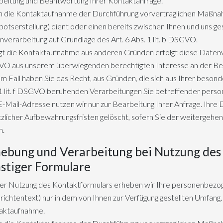
beitung und Beantwortung Ihrer Kontaktanfrage.
 die Kontaktaufnahme der Durchführung vorvertraglichen Maßnah
otserstellung) dient oder einen bereits zwischen Ihnen und uns ges
verarbeitung auf Grundlage des Art. 6 Abs. 1 lit. b DSGVO.
gt die Kontaktaufnahme aus anderen Gründen erfolgt diese Datenvera
O aus unserem überwiegenden berechtigten Interesse an der Bear
m Fall haben Sie das Recht, aus Gründen, die sich aus Ihrer besonde
1 lit. f DSGVO beruhenden Verarbeitungen Sie betreffender per
E-Mail-Adresse nutzen wir nur zur Bearbeitung Ihrer Anfrage. Ihr
zlicher Aufbewahrungsfristen gelöscht, sofern Sie der weitergehe
n.
ebung und Verarbeitung bei Nutzung des
stiger Formulare
der Nutzung des Kontaktformulars erheben wir Ihre personenbez
ichtentext) nur in dem von Ihnen zur Verfügung gestellten Umfan
aktaufnahme.