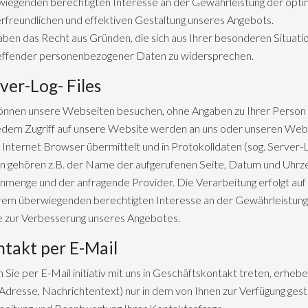
iegenden berechtigten Interesse an der Gewährleistung der optim
rfreundlichen und effektiven Gestaltung unseres Angebots.
aben das Recht aus Gründen, die sich aus Ihrer besonderen Situati
effender personenbezogener Daten zu widersprechen.
ver-Log- Files
können unsere Webseiten besuchen, ohne Angaben zu Ihrer Perso
edem Zugriff auf unsere Website werden an uns oder unseren Webh
 Internet Browser übermittelt und in Protokolldaten (sog. Server-L
 gehören z.B. der Name der aufgerufenen Seite, Datum und Uhrzei
menge und der anfragende Provider. Die Verarbeitung erfolgt auf G
em überwiegenden berechtigten Interesse an der Gewährleistung 
e zur Verbesserung unseres Angebotes.
takt per E-Mail
Sie per E-Mail initiativ mit uns in Geschäftskontakt treten, erh
Adresse, Nachrichtentext) nur in dem von Ihnen zur Verfügung ges