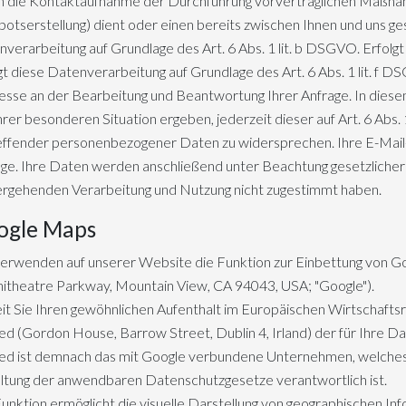
 die Kontaktaufnahme der Durchführung vorvertraglichen Maßnah
otserstellung) dient oder einen bereits zwischen Ihnen und uns ges
verarbeitung auf Grundlage des Art. 6 Abs. 1 lit. b DSGVO. Erfo
gt diese Datenverarbeitung auf Grundlage des Art. 6 Abs. 1 lit. 
esse an der Bearbeitung und Beantwortung Ihrer Anfrage. In diesem
hrer besonderen Situation ergeben, jederzeit dieser auf Art. 6 Abs
ffender personenbezogener Daten zu widersprechen. Ihre E-Mail-
ge. Ihre Daten werden anschließend unter Beachtung gesetzlicher 
ergehenden Verarbeitung und Nutzung nicht zugestimmt haben.
ogle Maps
verwenden auf unserer Website die Funktion zur Einbettung von 
theatre Parkway, Mountain View, CA 94043, USA; "Google").
t Sie Ihren gewöhnlichen Aufenthalt im Europäischen Wirtschaftsr
ed (Gordon House, Barrow Street, Dublin 4, Irland) der für Ihre D
ed ist demnach das mit Google verbundene Unternehmen, welches f
ltung der anwendbaren Datenschutzgesetze verantwortlich ist.
unktion ermöglicht die visuelle Darstellung von geographischen In