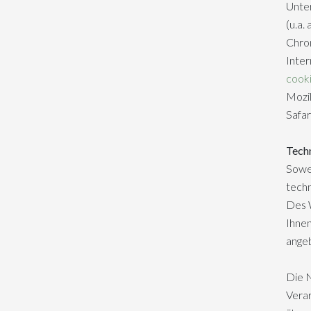
Unter
(u.a.
Chro
Inter
cook
Mozil
Safar
Tech
Sowei
techn
Des 
Ihnen
angeb
Die N
Verar