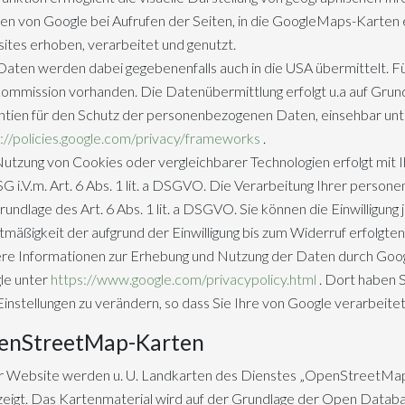
n von Google bei Aufrufen der Seiten, in die GoogleMaps-Karten
tes erhoben, verarbeitet und genutzt.
Daten werden dabei gegebenenfalls auch in die USA übermittelt. F
mmission vorhanden. Die Datenübermittlung erfolgt u.a auf Grund
tien für den Schutz der personenbezogenen Daten, einsehbar unt
://policies.google.com/privacy/frameworks
.
utzung von Cookies oder vergleichbarer Technologien erfolgt mit Ihr
 i.V.m. Art. 6 Abs. 1 lit. a DSGVO. Die Verarbeitung Ihrer persone
rundlage des Art. 6 Abs. 1 lit. a DSGVO. Sie können die Einwilligung
mäßigkeit der aufgrund der Einwilligung bis zum Widerruf erfolgten
e Informationen zur Erhebung und Nutzung der Daten durch Googl
le unter
https://www.google.com/privacypolicy.html
. Dort haben 
Einstellungen zu verändern, so dass Sie Ihre von Google verarbei
enStreetMap-Karten
er Website werden u. U. Landkarten des Dienstes „OpenStreetM
zeigt. Das Kartenmaterial wird auf der Grundlage der Open Data