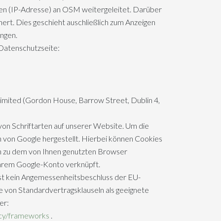
en (IP-Adresse) an OSM weitergeleitet. Darüber
rt. Dies geschieht auschließlich zum Anzeigen
ngen.
ten­schutz­sei­te:
imited (Gordon House, Barrow Street, Dublin 4,
on Schriftarten auf unserer Website. Um die
rn von Google hergestellt. Hierbei können Cookies
en zu dem von Ihnen genutzten Browser
Ihrem Google-Konto verknüpft.
ist kein Angemessenheitsbeschluss der EU-
 von Standardvertragsklauseln als geeignete
er:
acy/frameworks
.