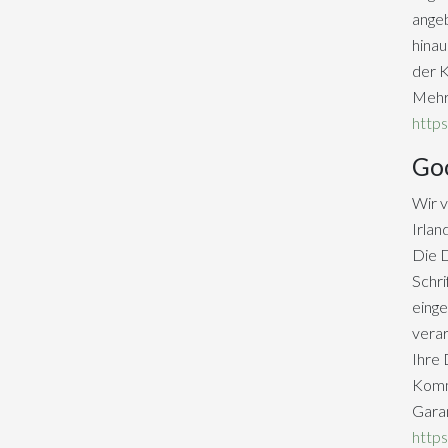
angeb
hinau
der K
Mehr 
https
Go
Wir v
Irlan
Die D
Schri
einge
verar
Ihre 
Kommi
Garan
http