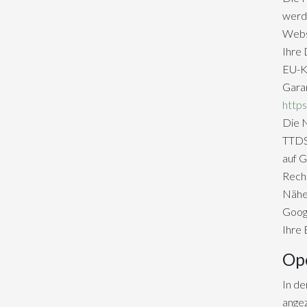
werde
Websi
Ihre 
EU-Ko
Garan
https
Die N
TTDSG
auf G
Recht
Näher
Goog
Ihre 
Op
In d
ange