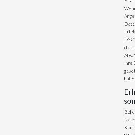
Bear
Wenn
Angeb
Daten
Erfol
DSGV
diese
Abs. 
Ihre 
geset
habe
Erh
son
Bei 
Nachr
Kont