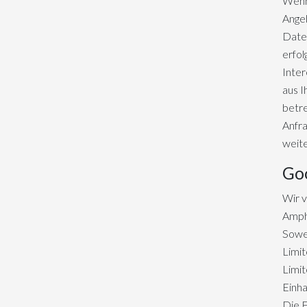
Wenn
Angeb
Daten
erfol
Inter
aus I
betre
Anfra
weit
Go
Wir 
Amphi
Sowei
Limit
Limit
Einha
Die F