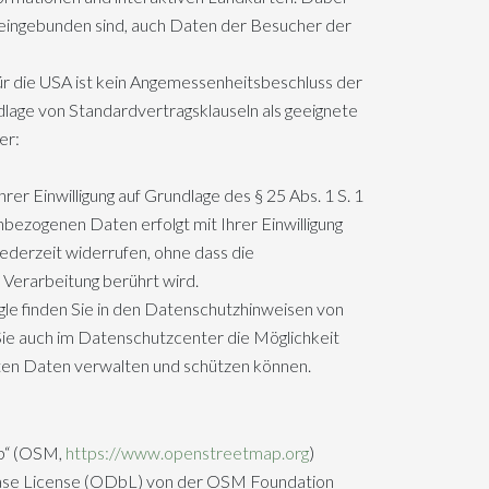
 eingebunden sind, auch Daten der Besucher der
ür die USA ist kein Angemessenheitsbeschluss der
lage von Standardvertragsklauseln als geeignete
er:
er Einwilligung auf Grundlage des § 25 Abs. 1 S. 1
nbezogenen Daten erfolgt mit Ihrer Einwilligung
 jederzeit widerrufen, ohne dass die
 Verarbeitung berührt wird.
e finden Sie in den Datenschutzhinweisen von
Sie auch im Datenschutzcenter die Möglichkeit
teten Daten verwalten und schützen können.
ap“ (OSM,
https://www.openstreetmap.org
)
base License (ODbL) von der OSM Foundation