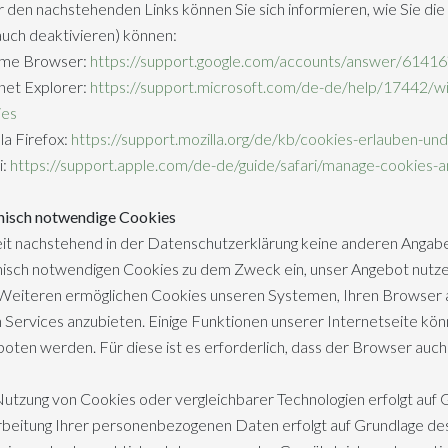
 den nachstehenden Links können Sie sich informieren, wie Sie di
 auch deaktivieren) können:
me Browser:
https://support.google.com/accounts/answer/61416
net Explorer:
https://support.microsoft.com/de-de/help/17442/w
ies
la Firefox:
https://support.mozilla.org/de/kb/cookies-erlauben-un
i:
https://support.apple.com/de-de/guide/safari/manage-cookies-
nisch notwendige Cookies
t nachstehend in der Datenschutzerklärung keine anderen Angab
isch notwendigen Cookies zu dem Zweck ein, unser Angebot nutzerf
Weiteren ermöglichen Cookies unseren Systemen, Ihren Browser 
 Services anzubieten. Einige Funktionen unserer Internetseite kö
oten werden. Für diese ist es erforderlich, dass der Browser auc
utzung von Cookies oder vergleichbarer Technologien erfolgt auf 
beitung Ihrer personenbezogenen Daten erfolgt auf Grundlage des 