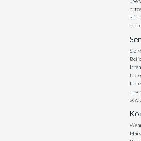
überw
nutze
Sie h
betr
Ser
Sie 
Bei j
Ihren
Daten
Daten
unser
sowi
Kon
Wenn 
Mail-