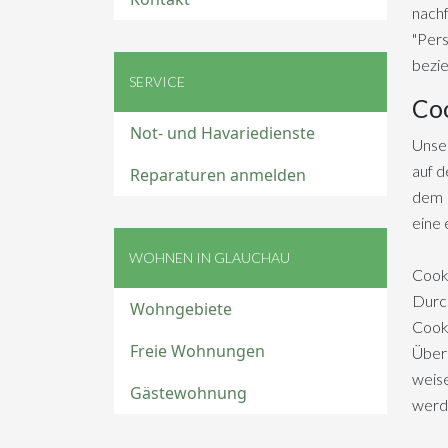
nachf
"Pers
bezie
SERVICE
Co
Not- und Havariedienste
Unser
auf d
Reparaturen anmelden
dem B
eine 
WOHNEN IN GLAUCHAU
Cooki
Durch
Wohngebiete
Cooki
Freie Wohnungen
Überm
weise
Gästewohnung
werd