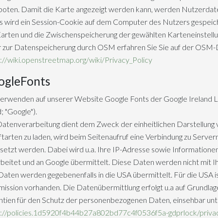
oten. Damit die Karte angezeigt werden kann, werden Nutzerdat
s wird ein Session-Cookie auf dem Computer des Nutzers gespeiche
arten und die Zwischenspeicherung der gewählten Karteneinstellu
zur Datenspeicherung durch OSM erfahren Sie Sie auf der OSM-Da­
://wiki.openstreetmap.org/wiki/Privacy_Policy
ogleFonts
erwenden auf unserer Website Google Fonts der Google Ireland L
d; "Google").
atenverarbeitung dient dem Zweck der einheitlichen Darstellung v
ftarten zu laden, wird beim Seitenaufruf eine Verbindung zu Serve
setzt werden. Dabei wird u.a. Ihre IP-Adresse sowie Information
beitet und an Google übermittelt. Diese Daten werden nicht mit 
Daten werden gegebenenfalls in die USA übermittelt. Für die USA 
ssion vorhanden. Die Datenübermittlung erfolgt u.a auf Grundlage
tien für den Schutz der personenbezogenen Daten, einsehbar unt
s://policies.1d5920f4b44b27a802bd77c4f0536f5a-gdprlock/priv