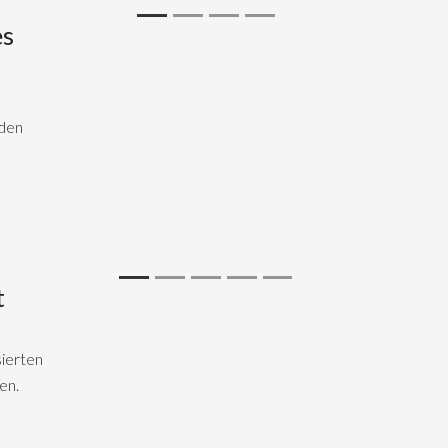
es
 den
t
ierten
en.