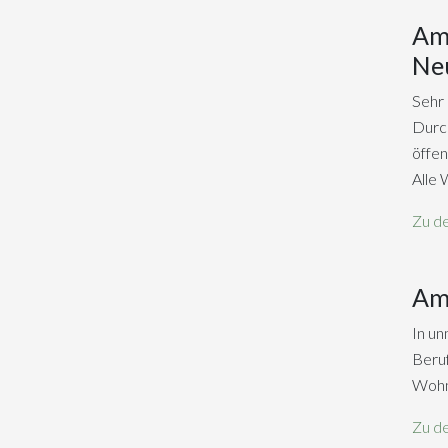
Am 
Ne
Sehr 
Durch
öffen
Alle 
Zu d
Am 
In un
Beru
Wohn
Zu d