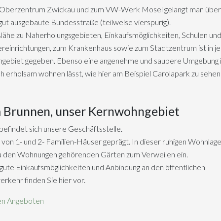
Oberzentrum Zwickau und zum VW-Werk Mosel gelangt man über
gut ausgebaute Bundesstraße (teilweise vierspurig).
ähe zu Naherholungsgebieten, Einkaufsmöglichkeiten, Schulen un
reinrichtungen, zum Krankenhaus sowie zum Stadtzentrum ist in 
gebiet gegeben. Ebenso eine angenehme und saubere Umgebung i
ch erholsam wohnen lässt, wie hier am Beispiel Carolapark zu sehen 
 Brunnen, unser Kernwohngebiet
befindet sich unsere Geschäftsstelle.
t von 1- und 2- Familien-Häuser geprägt. In dieser ruhigen Wohnlag
zu den Wohnungen gehörenden Gärten zum Verweilen ein.
gute Einkaufsmöglichkeiten und Anbindung an den öffentlichen
rkehr finden Sie hier vor.
en Angeboten