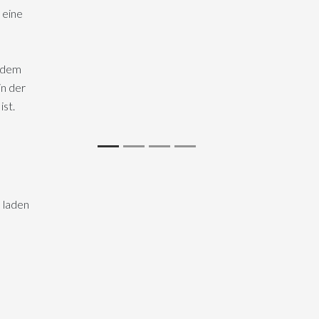
 eine
d
jedem
n der
ist.
e laden