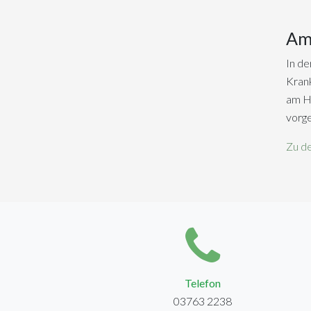
Am
In de
Krank
am Ha
vorg
Zu d
Telefon
03763 2238