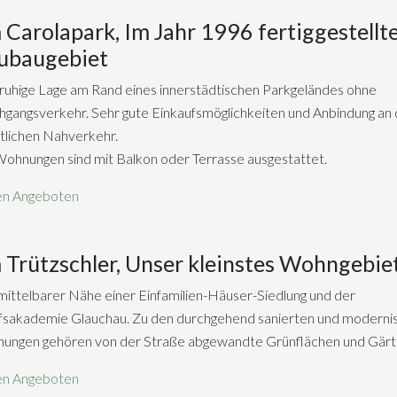
Carolapark, Im Jahr 1996 fertiggestellt
ubaugebiet
ruhige Lage am Rand eines innerstädtischen Parkgeländes ohne
gangsverkehr. Sehr gute Einkaufsmöglichkeiten und Anbindung an
tlichen Nahverkehr.
Wohnungen sind mit Balkon oder Terrasse ausgestattet.
en Angeboten
Trützschler, Unser kleinstes Wohngebie
mittelbarer Nähe einer Einfamilien-Häuser-Siedlung und der
fsakademie Glauchau. Zu den durchgehend sanierten und modernis
ungen gehören von der Straße abgewandte Grünflächen und Gärt
en Angeboten