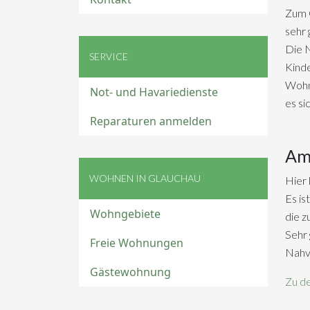
Zum 
sehr 
Die N
SERVICE
Kinde
Wohn
Not- und Havariedienste
es si
Reparaturen anmelden
Am
WOHNEN IN GLAUCHAU
Hier 
Es is
Wohngebiete
die 
Sehr 
Freie Wohnungen
Nahve
Gästewohnung
Zu d